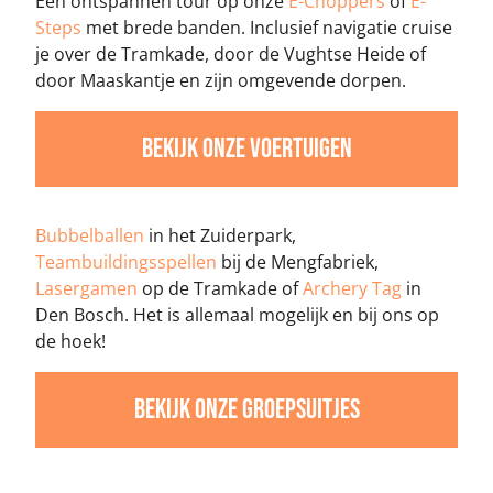
Een ontspannen tour op onze
E-Choppers
of
E-
Steps
met brede banden. Inclusief navigatie cruise
je over de Tramkade, door de Vughtse Heide of
door Maaskantje en zijn omgevende dorpen.
Bekijk onze voertuigen
Bubbelballen
in het Zuiderpark,
Teambuildingsspellen
bij de Mengfabriek,
Lasergamen
op de Tramkade of
Archery Tag
in
Den Bosch. Het is allemaal mogelijk en bij ons op
de hoek!
Bekijk onze groepsuitjes