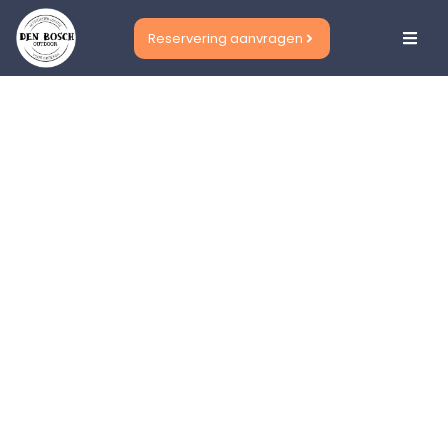
Reservering aanvragen
HOME
|
BLOG
|
LEUK! HIER KUN JE SPELENDERWIJS DEN
BOSCH ONTDEKKEN (EN NOG VEEL MEER)
Leuk! Hier kun je
spelenderwijs Den Bosch
ontdekken (en nog veel
meer)