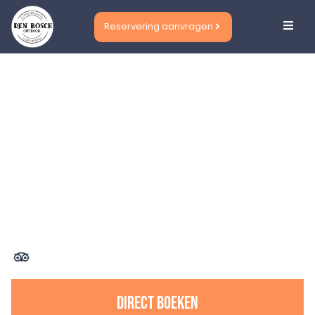
Reservering aanvragen
HOME
|
STUDENTEN
Studenten
Uitje in Den Bosch
Direct boeken