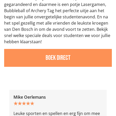
gegarandeerd en daarmee is een potje Lasergamen,
Bubbleball of Archery Tag het perfecte uitje aan het
begin van jullie onvergetelijke studentenavond. En na
het spel gezellig met alle vrienden de leukste kroegen
van Den Bosch in om de avond voort te zetten. Bekijk
snel welke speciale deals voor studenten we voor jullie
hebben klaarstaan!
Boek direct
Mike Oerlemans
N
★
★
★
★
★
Leuke sporten en spellen en erg fijn om mee
S