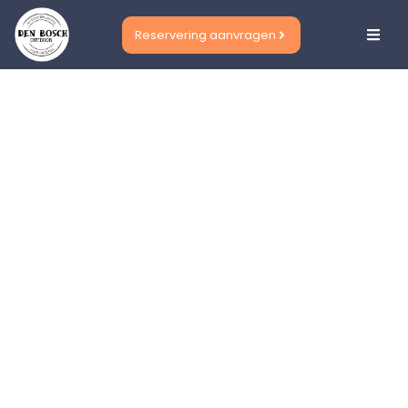
Reservering aanvragen
Unieke indoor
& outdoor
uitjes in Den
Bosch